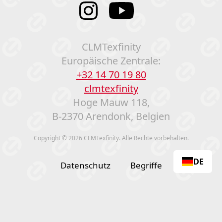
CLMTexfinity
Europäische Zentrale:
+32 14 70 19 80
clmtexfinity
Hoge Mauw 118,
B-2370 Arendonk, Belgien
Copyright © 2026 CLMTexfinity. Alle Rechte vorbehalten.
DE
Datenschutz
Begriffe