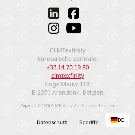
CLMTexfinity
Europäische Zentrale:
+32 14 70 19 80
clmtexfinity
Hoge Mauw 118,
B-2370 Arendonk, Belgien
Copyright © 2026 CLMTexfinity. Alle Rechte vorbehalten.
DE
Datenschutz
Begriffe