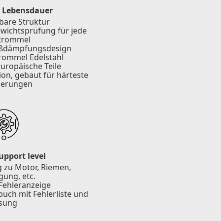
e Lebensdauer
bare Struktur
wichtsprüfung für jede
trommel
toßdämpfungsdesign
rommel Edelstahl
uropäische Teile
on, gebaut für härteste
derungen
upport level
 zu Motor, Riemen,
ung, etc.
 Fehleranzeige
uch mit Fehlerliste und
sung