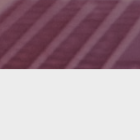
Intere
Vereinbare
Produktexp
Vollständiger Na