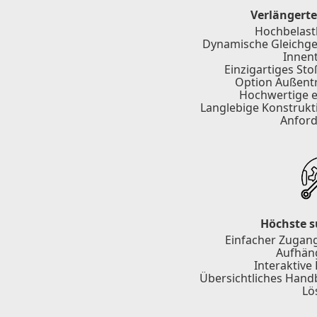
Verlängert
Hochbelast
Dynamische Gleichge
Innen
Einzigartiges S
Option Außent
Hochwertige e
Langlebige Konstrukti
Anfor
Höchste s
Einfacher Zugang
Aufhäng
Interaktive
Übersichtliches Handb
Lö