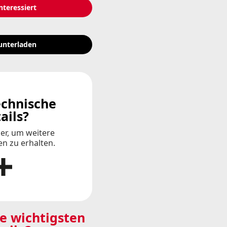
nteressiert
unterladen
chnische
ails?
ier, um weitere
n zu erhalten.
re wichtigsten