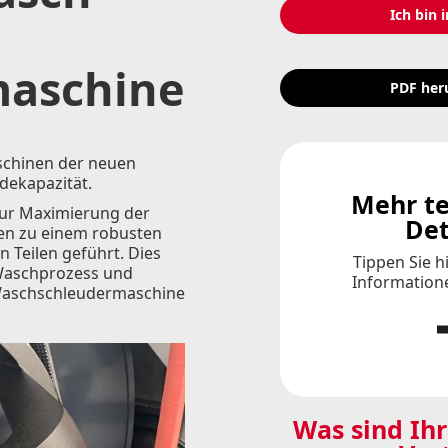
Ich bin i
maschine
PDF her
chinen der neuen
dekapazität.
Mehr te
ur Maximierung der
Det
ben zu einem robusten
n Teilen geführt. Dies
Tippen Sie h
Waschprozess und
Informatione
 Waschschleudermaschine
Was sind Ih