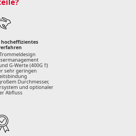
teile?
 hocheffizientes
erfahren
s Trommeldesign
assermanagement
und G-Werte (400G !!)
er sehr geringen
eitsbindung
 großem Durchmesser,
rsystem und optionaler
er Abfluss