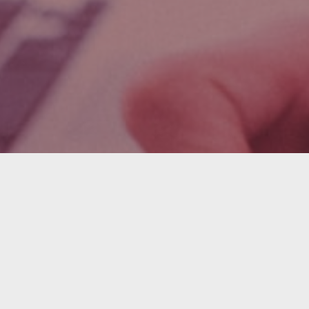
ssiert?
n Sie einen Termin mit einem unserer
erten.
me
Name des Unternehmens