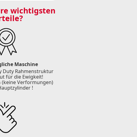
hre wichtigsten
rteile?
liche Maschine
vy Duty Rahmenstruktur
t für die Ewigkeit!
 (keine Verformungen)
uptzylinder !