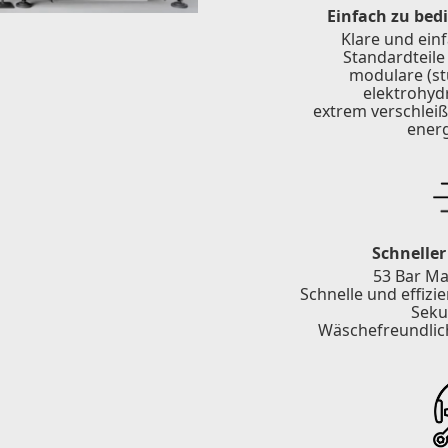
Einfach zu bed
Klare und ein
Standardteile
modulare (st
elektrohyd
extrem verschlei
ener
Schneller
53 Bar Ma
Schnelle und effiz
Seku
Wäschefreundlich