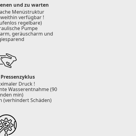
ienen und zu warten
fache Menüstruktur
 weithin verfügbar !
ufenlos regelbare)
raulische Pumpe
ßarm, geräuscharm und
giesparend
 Pressenzyklus
ximaler Druck !
iente Wasserentnahme (90
nden min)
 (verhindert Schäden)