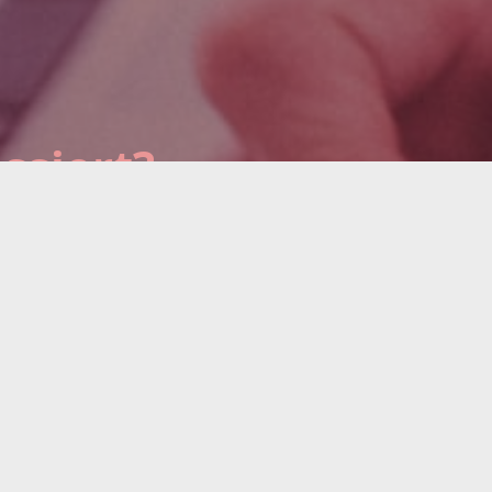
ssiert?
n Sie einen Termin mit einem unserer
erten.
me
Name des Unternehmens