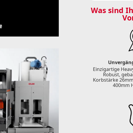
Was sind I
Vo
Unvergäng
Einzigartige Hea
Robust, gebau
Korbstärke 26mm
400mm Ha