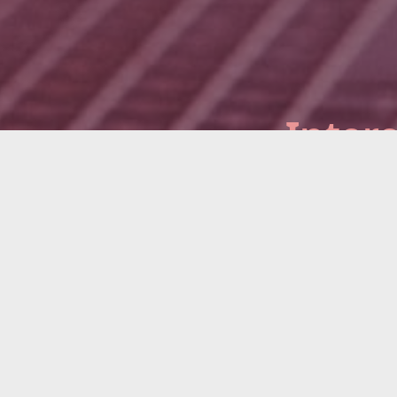
Intere
Vereinbare
Produktexp
Vollständiger Na
E-Mail Adresse