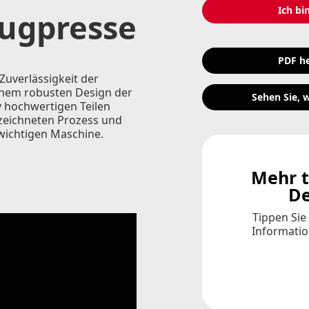
Ich bin
ugpresse
PDF h
uverlässigkeit der
inem robusten Design der
Sehen Sie, w
v hochwertigen Teilen
ezeichneten Prozess und
wichtigen Maschine.
Mehr t
De
Tippen Sie
Informatio