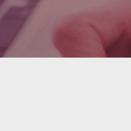
ssiert?
n Sie einen Termin mit einem unserer
erten.
me
Name des Unternehmens