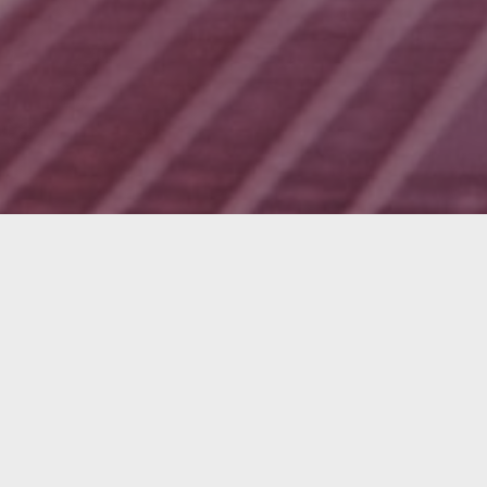
Intere
Vereinbare
Produktexp
Vollständiger Na