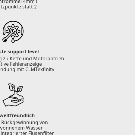
ntrommel 4mm !
ützpunkte statt 2
te support level
g zu Kette und Motorantrieb
ktive Fehleranzeige
indung mit CLMTexfinity
eltfreundlich
 Rückgewinnung von
wonnenem Wasser
integrierter Flusenfilter