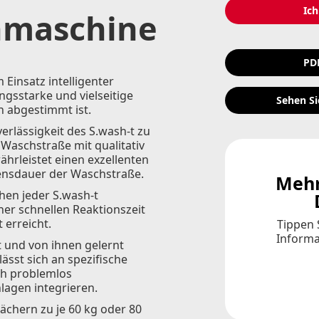
Ich
hmaschine
PD
 Einsatz intelligenter
ungsstarke und vielseitige
Sehen Si
 abgestimmt ist.
rlässigkeit des S.wash-t zu
Waschstraße mit qualitativ
ährleistet einen exzellenten
ensdauer der Waschstraße.
Mehr
hen jeder S.wash-t
er schnellen Reaktionszeit
 erreicht.
Tippen 
Informa
 und von ihnen gelernt
lässt sich an spezifische
ch problemlos
lagen integrieren.
Fächern zu je 60 kg oder 80