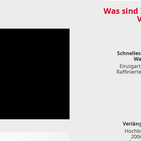
Was sind 
V
Schnelles
Wa
Einzigar
Raffinier
Verlän
Hochbe
200