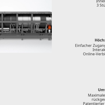
Inne
3 St
Höchs
Einfacher Zugan
Intera
Online-Verb
Umw
Maximale
rückge
Patentierter 