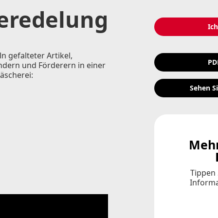
eredelung
Ich
 gefalteter Artikel,
PD
ndern und Förderern in einer
äscherei:
Sehen Si
Mehr
Tippen 
Informa