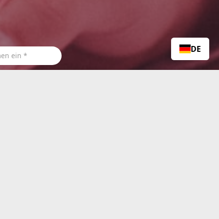
DE
, mich CLMTexfinity