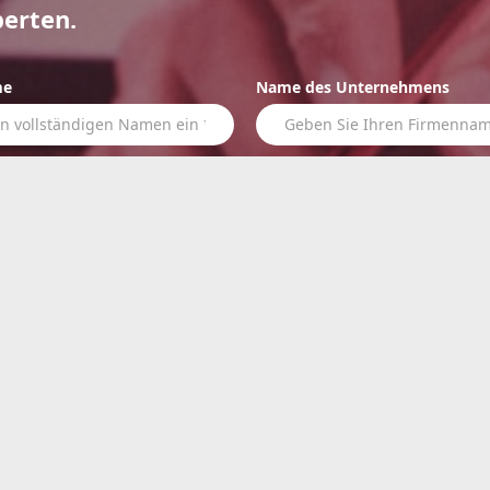
erten.
me
Name des Unternehmens
Land
e mich für Ihre S.trans
 den bereitgestellten Informationen zu und erlaube CLMTexfinity 